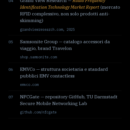
Grand View Research —
Radio Frequency
04
Identification Technology Market Report
(mercato
RFID complessivo, non solo prodotti anti-
skimming)
grandviewresearch.com, 2025
Samsonite Group — catalogo accessori da
05
viaggio, brand Travelon
shop.samsonite.com
EMVCo — struttura societaria e standard
06
pubblici EMV contactless
emvco.com
NFCGate — repository GitHub, TU Darmstadt
07
Secure Mobile Networking Lab
github.com/nfcgate