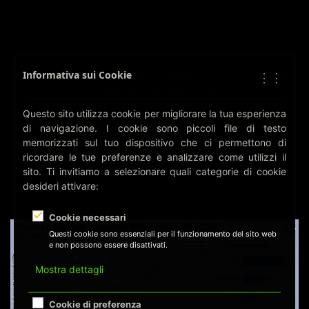
Informativa sui Cookie
Il Portafoglio Trasparente — Puntata 3 di 5 · effedc.it
⋮⋮
· Inchiesta giornalistica
Tutte le fonti citate sono pubblicamente verificabili
Questo sito utilizza cookie per migliorare la tua esperienza
ai link indicati. Articolo aggiornato al 30 giugno
di navigazione. I cookie sono piccoli file di testo
2026.
memorizzati sul tuo dispositivo che ci permettono di
← Puntata 2
·
Puntata 4 — Le banche e il rischio
ricordare le tue preferenze e analizzare come utilizzi il
calcolato →
sito. Ti invitiamo a selezionare quali categorie di cookie
desideri attivare:
Cookie necessari
Questi cookie sono essenziali per il funzionamento del sito web
e non possono essere disattivati.
Mostra dettagli
Cookie di preferenza