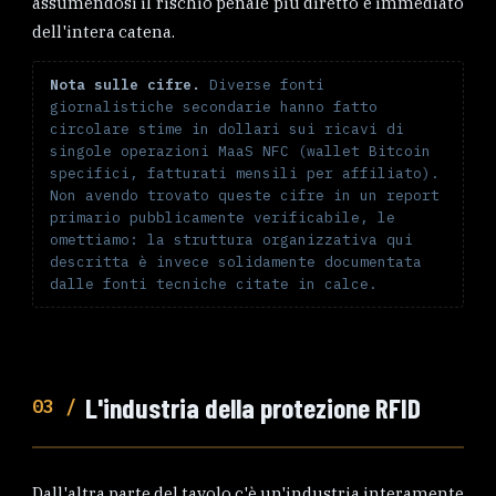
assumendosi il rischio penale più diretto e immediato
dell'intera catena.
Nota sulle cifre.
Diverse fonti
giornalistiche secondarie hanno fatto
circolare stime in dollari sui ricavi di
singole operazioni MaaS NFC (wallet Bitcoin
specifici, fatturati mensili per affiliato).
Non avendo trovato queste cifre in un report
primario pubblicamente verificabile, le
omettiamo: la struttura organizzativa qui
descritta è invece solidamente documentata
dalle fonti tecniche citate in calce.
L'industria della protezione RFID
03 /
Dall'altra parte del tavolo c'è un'industria interamente