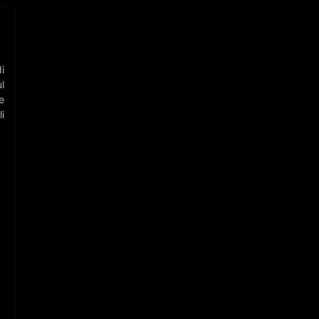
⋮
i
l
e
i