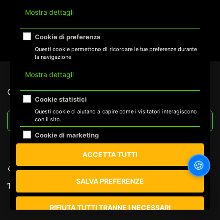
Mostra dettagli
Cookie di preferenza
Questi cookie permettono di ricordare le tue preferenze durante
la navigazione.
Mostra dettagli
CERCA NEL SITO
Cookie statistici
Questi cookie ci aiutano a capire come i visitatori interagiscono
con il sito.
Cookie di marketing
Questi cookie vengono utilizzati per mostrarti annunci
ACCETTA TUTTI
pubblicitari pertinenti alle tue preferenze.
🍪
@ 2025-2026 EFFEDC - Tutti i diritti riservati
SALVA PREFERENZE
Termini di utilizzo
Informativa Privacy
Cookie
🔍
Mappa del Sito
RIFIUTA TUTTI TRANNE I NECESSARI