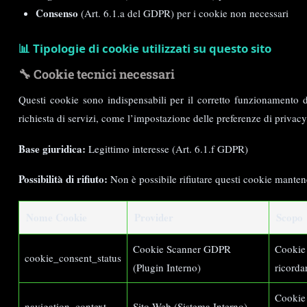
Consenso
(Art. 6.1.a del GDPR) per i cookie non necessari
📊 Tipologie di cookie utilizzati su questo sito
🔧 Cookie tecnici necessari
Questi cookie sono indispensabili per il corretto funzionamento d
richiesta di servizi, come l’impostazione delle preferenze di privac
Base giuridica:
Legittimo interesse (Art. 6.1.f GDPR)
Possibilità di rifiuto:
Non è possibile rifiutare questi cookie mantene
Nome Cookie
Provider
Scopo
Cookie Scanner GDPR
Cookie 
cookie_consent_status
(Plugin Interno)
ricordar
Cookie 
navigation_context
Sito Web (Sistema Interno)