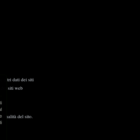
ltri dati dei siti
⋮
dei siti web
i
ie
l
ionalità del sito.
e
i