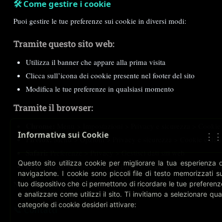
🛠️ Come gestire i cookie
Puoi gestire le tue preferenze sui cookie in diversi modi:
Tramite questo sito web:
Utilizza il banner che appare alla prima visita
Clicca sull’icona dei cookie presente nel footer del sito
Modifica le tue preferenze in qualsiasi momento
Tramite il browser:
Chrome:
Menu > Impostazioni > Privacy e sicurezza > Cookie e a
Informativa sui Cookie
⋮
Firefox:
Menu > Opzioni > Privacy e sicurezza > Cookie e dati 
Safari:
Preferenze > Privacy > Gestisci dati siti web
Questo sito utilizza cookie per migliorare la tua esperienza d
Edge:
Menu > Impostazioni > Privacy, ricerca e servizi > Cook
navigazione. I cookie sono piccoli file di testo memorizzati su
Nota:
La disabilitazione di alcuni cookie potrebbe influire sulla funz
tuo dispositivo che ci permettono di ricordare le tue preferenz
e analizzare come utilizzi il sito. Ti invitiamo a selezionare qual
categorie di cookie desideri attivare:
📞 Contatti