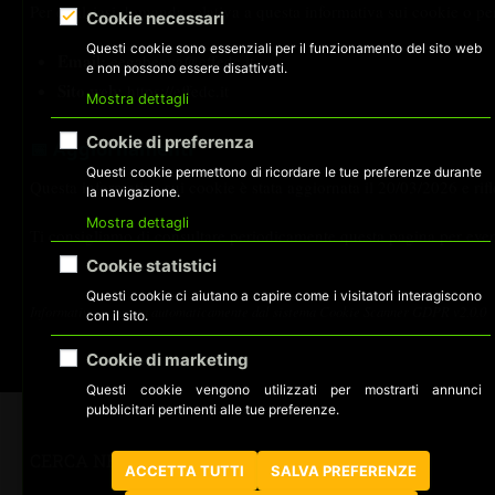
Per qualsiasi domanda relativa a questa informativa sui cookie o per es
Cookie necessari
Questi cookie sono essenziali per il funzionamento del sito web
Email:
eegabeeva@effedc.it
e non possono essere disattivati.
Sito web:
https://effedc.it
Mostra dettagli
Cookie di preferenza
📅 Aggiornamenti
Questi cookie permettono di ricordare le tue preferenze durante
Questa informativa sui cookie è stata aggiornata il 20/03/2026 e rif
la navigazione.
Mostra dettagli
Ti consigliamo di consultare periodicamente questa pagina per even
Cookie statistici
Questi cookie ci aiutano a capire come i visitatori interagiscono
Informativa generata automaticamente dal sistema Cookie Scanner GDPR v2.0.0
con il sito.
Cookie di marketing
Questi cookie vengono utilizzati per mostrarti annunci
pubblicitari pertinenti alle tue preferenze.
CERCA NEL SITO
ACCETTA TUTTI
SALVA PREFERENZE