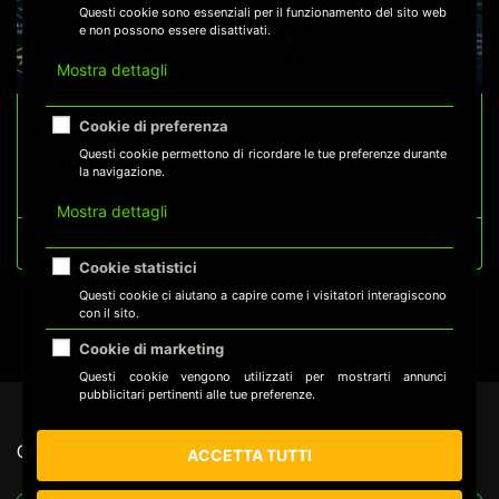
Questi cookie sono essenziali per il funzionamento del sito web
e non possono essere disattivati.
Mostra dettagli
Effedc
Cookie di preferenza
Questi cookie permettono di ricordare le tue preferenze durante
OWASP MASTG per consulenti di Mobile Security
la navigazione.
Mostra dettagli
Gratuito
17
7
Cookie statistici
Questi cookie ci aiutano a capire come i visitatori interagiscono
con il sito.
Cookie di marketing
Questi cookie vengono utilizzati per mostrarti annunci
pubblicitari pertinenti alle tue preferenze.
CERCA NEL SITO
ACCETTA TUTTI