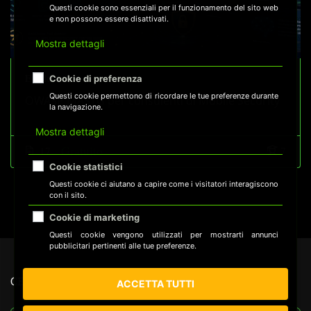
Questi cookie sono essenziali per il funzionamento del sito web
e non possono essere disattivati.
Mostra dettagli
Effedc
Cookie di preferenza
Questi cookie permettono di ricordare le tue preferenze durante
OWASP MASTG per consulenti di Mobile Security
la navigazione.
Mostra dettagli
Gratuito
17
7
Cookie statistici
Questi cookie ci aiutano a capire come i visitatori interagiscono
con il sito.
Cookie di marketing
Questi cookie vengono utilizzati per mostrarti annunci
pubblicitari pertinenti alle tue preferenze.
CERCA NEL SITO
ACCETTA TUTTI