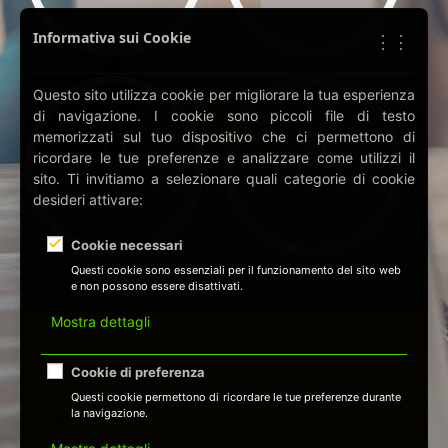
Informativa sui Cookie
⋮⋮
Questo sito utilizza cookie per migliorare la tua esperienza
di navigazione. I cookie sono piccoli file di testo
0
0
memorizzati sul tuo dispositivo che ci permettono di
ricordare le tue preferenze e analizzare come utilizzi il
sito. Ti invitiamo a selezionare quali categorie di cookie
MINUTI
SECONDI
desideri attivare:
Cookie necessari
Questi cookie sono essenziali per il funzionamento del sito web
e non possono essere disattivati.
Mostra dettagli
Cookie di preferenza
Crea il tuo account e per avere la risorsa
Questi cookie permettono di ricordare le tue preferenze durante
gratuita di oggi
la navigazione.