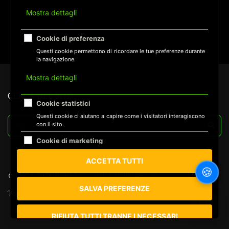
Mostra dettagli
Cookie di preferenza
Questi cookie permettono di ricordare le tue preferenze durante
la navigazione.
Mostra dettagli
CERCA NEL SITO
Cookie statistici
Questi cookie ci aiutano a capire come i visitatori interagiscono
con il sito.
Cookie di marketing
Questi cookie vengono utilizzati per mostrarti annunci
ACCETTA TUTTI
pubblicitari pertinenti alle tue preferenze.
🍪
@ 2025-2026 EFFEDC - Tutti i diritti riservati
SALVA PREFERENZE
Termini di utilizzo
Informativa Privacy
Cookie
🔍
Mappa del Sito
RIFIUTA TUTTI TRANNE I NECESSARI