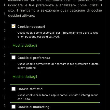
ARGOMENTI
ricordare le tue preferenze e analizzare come utilizzi il
sito. Ti invitiamo a selezionare quali categorie di cookie
Biometria
desideri attivare:
Business
Cookie necessari
Compliance
Questi cookie sono essenziali per il funzionamento del sito web
e non possono essere disattivati.
Cyber Security
Mostra dettagli
GDPR
Guide Pratiche
Cookie di preferenza
Intelligenza Artificiale
Questi cookie permettono di ricordare le tue preferenze durante
la navigazione.
Privacy e protezione dati
Mostra dettagli
Puntate di serie
Sorveglianza
Cookie statistici
Questi cookie ci aiutano a capire come i visitatori interagiscono
Tecnologia
con il sito.
Tracking
Cookie di marketing