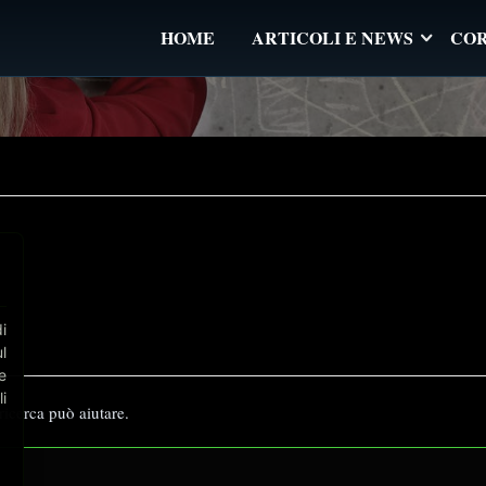
HOME
ARTICOLI E NEWS
COR
⋮
i
l
e
i
ricerca può aiutare.