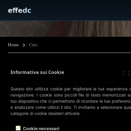
Home
Cina
Informativa sui Cookie
⋮
Nessun risultato
Questo sito utilizza cookie per migliorare la tua esperienza d
navigazione. I cookie sono piccoli file di testo memorizzati su
tuo dispositivo che ci permettono di ricordare le tue preferenz
e analizzare come utilizzi il sito. Ti invitiamo a selezionare qual
Sembra che non riusciamo a trovare ciò che stai cercando. Forse la 
categorie di cookie desideri attivare:
Cookie necessari