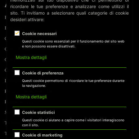
ARGOMENTI
ricordare le tue preferenze e analizzare come utilizzi il
sito. Ti invitiamo a selezionare quali categorie di cookie
Biometria
desideri attivare:
Business
Cookie necessari
Compliance
Questi cookie sono essenziali per il funzionamento del sito web
e non possono essere disattivati.
Cyber Security
Mostra dettagli
GDPR
Guide Pratiche
Cookie di preferenza
Intelligenza Artificiale
Questi cookie permettono di ricordare le tue preferenze durante
la navigazione.
Privacy e protezione dati
Mostra dettagli
Puntate di serie
Sorveglianza
Cookie statistici
Questi cookie ci aiutano a capire come i visitatori interagiscono
Tecnologia
con il sito.
Tracking
Cookie di marketing