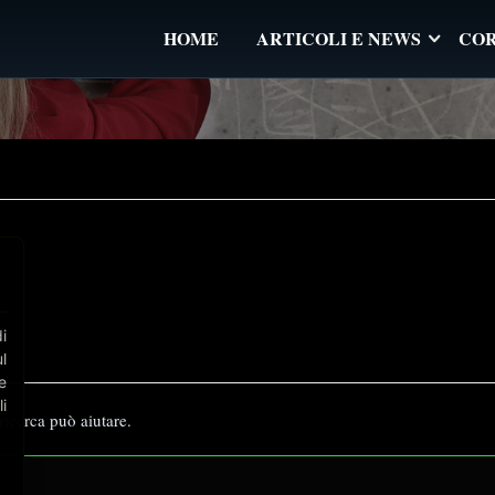
HOME
ARTICOLI E NEWS
COR
⋮
i
l
e
i
ricerca può aiutare.