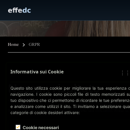
Home
GRPR
Informativa sui Cookie
⋮
Nessun risultato
Questo sito utilizza cookie per migliorare la tua esperienza d
navigazione. I cookie sono piccoli file di testo memorizzati su
tuo dispositivo che ci permettono di ricordare le tue preferenz
e analizzare come utilizzi il sito. Ti invitiamo a selezionare qual
Sembra che non riusciamo a trovare ciò che stai cercando. Forse la 
categorie di cookie desideri attivare:
Cookie necessari