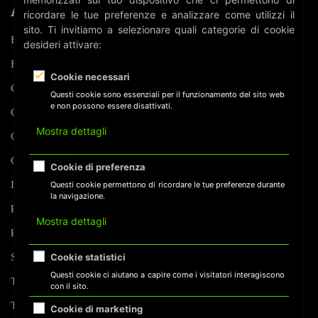
ARGOMENTI
ricordare le tue preferenze e analizzare come utilizzi il
sito. Ti invitiamo a selezionare quali categorie di cookie
Biometria
desideri attivare:
Business
Cookie necessari
Compliance
Questi cookie sono essenziali per il funzionamento del sito web
e non possono essere disattivati.
Cyber Security
Mostra dettagli
GDPR
Guide Pratiche
Cookie di preferenza
Intelligenza Artificiale
Questi cookie permettono di ricordare le tue preferenze durante
la navigazione.
Privacy e protezione dati
Mostra dettagli
Puntate di serie
Sorveglianza
Cookie statistici
Questi cookie ci aiutano a capire come i visitatori interagiscono
Tecnologia
con il sito.
Tracking
Cookie di marketing