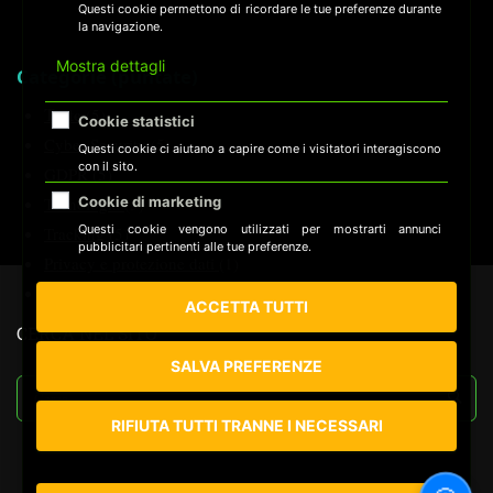
Questi cookie permettono di ricordare le tue preferenze durante
la navigazione.
Mostra dettagli
Categorie (puntate)
Tutte
(5)
Cookie statistici
Cyber Security
(5)
Questi cookie ci aiutano a capire come i visitatori interagiscono
con il sito.
GDPR
(5)
Tecnologia
(5)
Cookie di marketing
Questi cookie vengono utilizzati per mostrarti annunci
Tracking
(5)
pubblicitari pertinenti alle tue preferenze.
Privacy e protezione dati
(1)
Sorveglianza
(1)
ACCETTA TUTTI
CERCA NEL SITO
SALVA PREFERENZE
RIFIUTA TUTTI TRANNE I NECESSARI