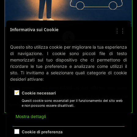
Informativa sui Cookie
⋮⋮
effedc
Questo sito utilizza cookie per migliorare la tua esperienza
di navigazione. I cookie sono piccoli file di testo
A5 – Come difendersi
memorizzati sul tuo dispositivo che ci permettono di
ricordare le tue preferenze e analizzare come utilizzi il
sito. Ti invitiamo a selezionare quali categorie di cookie
Luglio 6, 2026
desideri attivare:
Guida pratica: i tuoi diritti GDPR sui dati della tua auto, come
Cookie necessari
esercitarli, misure tecniche di difesa, e cosa aspettarsi dal
Questi cookie sono essenziali per il funzionamento del sito web
quadro normativo
e non possono essere disattivati.
Mostra dettagli
Cookie di preferenza