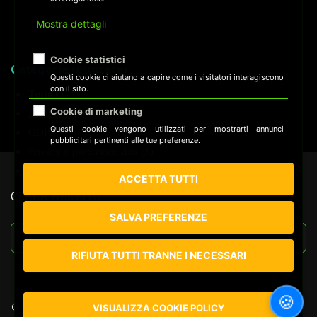
Mostra dettagli
Cookie statistici
Categorie (puntate)
Questi cookie ci aiutano a capire come i visitatori interagiscono
con il sito.
Tutte
(5)
Cookie di marketing
Business
(5)
Questi cookie vengono utilizzati per mostrarti annunci
GDPR
(5)
pubblicitari pertinenti alle tue preferenze.
Privacy e protezione dati
(5)
Tracking
(5)
ACCETTA TUTTI
CERCA NEL SITO
SALVA PREFERENZE
RIFIUTA TUTTI TRANNE I NECESSARI
🍪
@ 2025-2026 EFFEDC - Tutti i diritti riservati
VISUALIZZA COOKIE POLICY