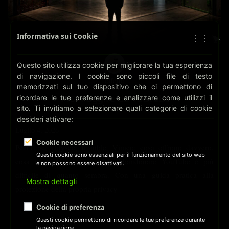
Informativa sui Cookie
⋮⋮
Questo sito utilizza cookie per migliorare la tua esperienza
di navigazione. I cookie sono piccoli file di testo
effedc
memorizzati sul tuo dispositivo che ci permettono di
YT5 -Fuggire da Youtube
ricordare le tue preferenze e analizzare come utilizzi il
sito. Ti invitiamo a selezionare quali categorie di cookie
desideri attivare:
Luglio 4, 2026
Cookie necessari
PeerTube, Odysee, Rumble, Vimeo: cosa offrono davvero,
Questi cookie sono essenziali per il funzionamento del sito web
cosa nascondono, e perché abbandonare YouTube è più
e non possono essere disattivati.
difficile di quanto sembra. Con una guida pratica alla
Mostra dettagli
protezione della propria privacy
Cookie di preferenza
Questi cookie permettono di ricordare le tue preferenze durante
la navigazione.