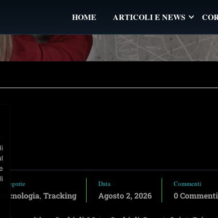
HOME
ARTICOLI E NEWS
COR
⋮
i
s
l
e
i
Categorie
Data
Commenti
Tecnologia
Tracking
Agosto 2, 2026
0 Commenti
,