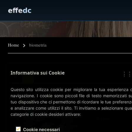
Home
biometria
Informativa sui Cookie
⋮
Visualizzazione 1-10 di 31 risultati
Questo sito utilizza cookie per migliorare la tua esperienza d
Nearby Glas
navigazione. I cookie sono piccoli file di testo memorizzati su
tuo dispositivo che ci permettono di ricordare le tue preferenz
e analizzare come utilizzi il sito. Ti invitiamo a selezionare qual
Pubblicato da
categorie di cookie desideri attivare:
Effedc
Tag:
Cookie necessari