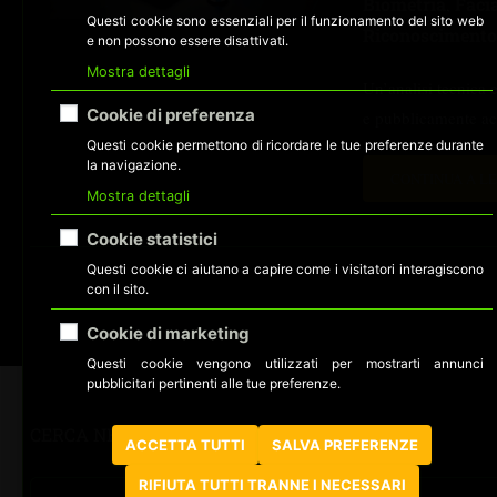
Biometria
Faci
,
Questi cookie sono essenziali per il funzionamento del sito web
Riconoscimento
e non possono essere disattivati.
Mostra dettagli
Un’analisi tecnica 
Cookie di preferenza
e pubblicamente acc
Questi cookie permettono di ricordare le tue preferenze durante
la navigazione.
LEGGI
CONTINUA A L
Mostra dettagli
TUTTO
SU
Cookie statistici
NEARBY
GLASS
Questi cookie ci aiutano a capire come i visitatori interagiscono
con il sito.
Cookie di marketing
Questi cookie vengono utilizzati per mostrarti annunci
pubblicitari pertinenti alle tue preferenze.
CERCA NEL SITO
ACCETTA TUTTI
SALVA PREFERENZE
RIFIUTA TUTTI TRANNE I NECESSARI