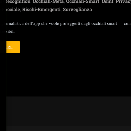
al-Recognition
Occhiali-Meta
Occhiali-Smart
Osint
Privac
,
,
,
,
-Facciale
Rischi-Emergenti
Sorveglianza
,
,
e giornalistica dell’app che vuole proteggerti dagli occhiali smart — con 
essibili
EGGERE