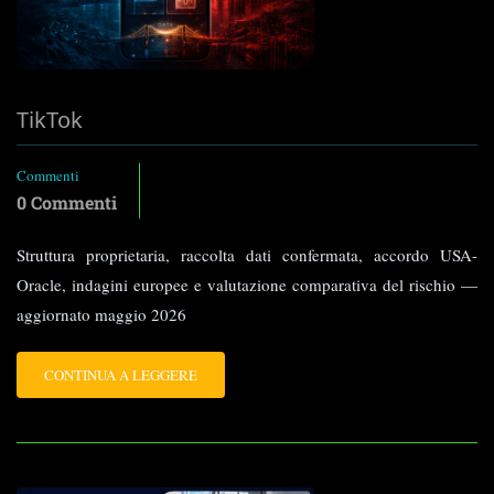
TikTok
Commenti
0 Commenti
Struttura proprietaria, raccolta dati confermata, accordo USA-
Oracle, indagini europee e valutazione comparativa del rischio —
aggiornato maggio 2026
LEGGI
CONTINUA A LEGGERE
TUTTO
SU
TIKTOK