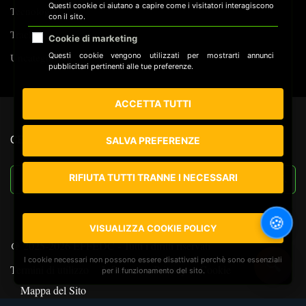
Questi cookie ci aiutano a capire come i visitatori interagiscono
Tecnologia
con il sito.
Tracking
Cookie di marketing
Uncategorized
Questi cookie vengono utilizzati per mostrarti annunci
pubblicitari pertinenti alle tue preferenze.
ACCETTA TUTTI
CERCA NEL SITO
SALVA PREFERENZE
RIFIUTA TUTTI TRANNE I NECESSARI
🍪
VISUALIZZA COOKIE POLICY
@ 2025-2026 EFFEDC - Tutti i diritti riservati
I cookie necessari non possono essere disattivati perchè sono essenziali
🔍
Termini di utilizzo
Informativa Privacy
Cookie
per il funzionamento del sito.
Mappa del Sito