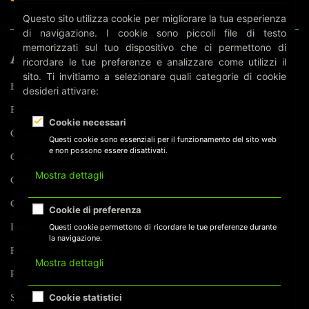
SU
Questo sito utilizza cookie per migliorare la tua esperienza
AI
di navigazione. I cookie sono piccoli file di testo
ACT
memorizzati sul tuo dispositivo che ci permettono di
E
ARGOMENTI
ricordare le tue preferenze e analizzare come utilizzi il
RICONOSCIMENTO
sito. Ti invitiamo a selezionare quali categorie di cookie
FACCIALE
Biometria
desideri attivare:
—
Business
SERIE
Cookie necessari
IN
Compliance
TRE
Questi cookie sono essenziali per il funzionamento del sito web
PUNTATE
e non possono essere disattivati.
Cyber Security
Mostra dettagli
GDPR
Guide Pratiche
Cookie di preferenza
Intelligenza Artificiale
Questi cookie permettono di ricordare le tue preferenze durante
la navigazione.
Privacy e protezione dati
Mostra dettagli
Puntate di serie
Sorveglianza
Cookie statistici