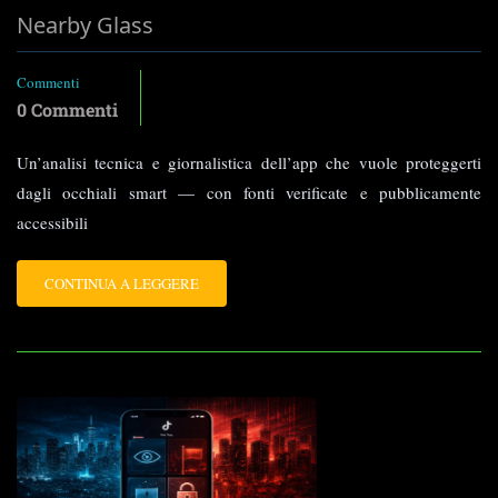
Nearby Glass
Commenti
0 Commenti
Un’analisi tecnica e giornalistica dell’app che vuole proteggerti
dagli occhiali smart — con fonti verificate e pubblicamente
accessibili
LEGGI
CONTINUA A LEGGERE
TUTTO
SU
NEARBY
GLASS