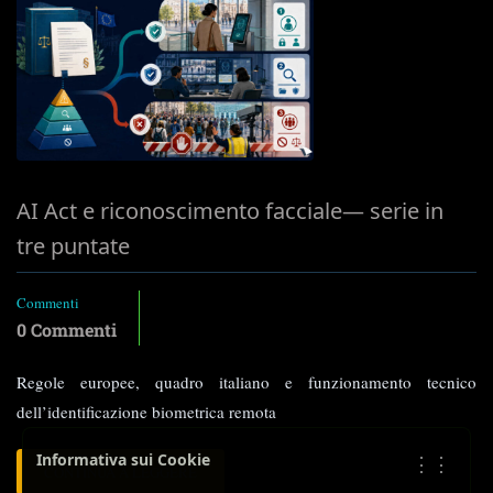
AI Act e riconoscimento facciale— serie in
tre puntate
Commenti
0 Commenti
Regole europee, quadro italiano e funzionamento tecnico
dell’identificazione biometrica remota
Informativa sui Cookie
⋮⋮
LEGGI
CONTINUA A LEGGERE
TUTTO