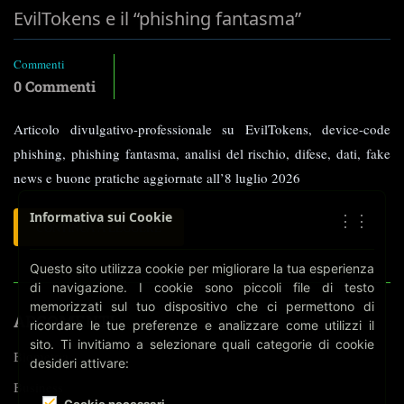
EvilTokens e il “phishing fantasma”
Commenti
0 Commenti
Articolo divulgativo-professionale su EvilTokens, device-code
phishing, phishing fantasma, analisi del rischio, difese, dati, fake
news e buone pratiche aggiornate all’8 luglio 2026
Informativa sui Cookie
⋮⋮
LEGGI
CONTINUA A LEGGERE
TUTTO
SU
Questo sito utilizza cookie per migliorare la tua esperienza
EVILTOKENS
di navigazione. I cookie sono piccoli file di testo
E
memorizzati sul tuo dispositivo che ci permettono di
IL
ARGOMENTI
ricordare le tue preferenze e analizzare come utilizzi il
“PHISHING
sito. Ti invitiamo a selezionare quali categorie di cookie
FANTASMA”
Biometria
desideri attivare:
Business