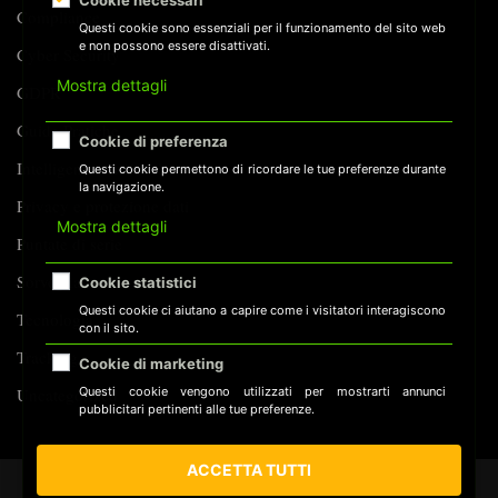
Cookie necessari
Compliance
Questi cookie sono essenziali per il funzionamento del sito web
e non possono essere disattivati.
Cyber Security
Mostra dettagli
GDPR
Guide Pratiche
Cookie di preferenza
Intelligenza Artificiale
Questi cookie permettono di ricordare le tue preferenze durante
la navigazione.
Privacy e protezione dati
Mostra dettagli
Puntate di serie
Sorveglianza
Cookie statistici
Questi cookie ci aiutano a capire come i visitatori interagiscono
Tecnologia
con il sito.
Tracking
Cookie di marketing
Questi cookie vengono utilizzati per mostrarti annunci
Uncategorized
pubblicitari pertinenti alle tue preferenze.
ACCETTA TUTTI