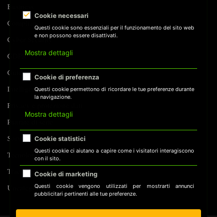
Business
AGENTICO
Cookie necessari
Compliance
Questi cookie sono essenziali per il funzionamento del sito web
e non possono essere disattivati.
Cyber Security
Mostra dettagli
GDPR
Guide Pratiche
Cookie di preferenza
Intelligenza Artificiale
Questi cookie permettono di ricordare le tue preferenze durante
la navigazione.
Privacy e protezione dati
Mostra dettagli
Puntate di serie
Sorveglianza
Cookie statistici
Questi cookie ci aiutano a capire come i visitatori interagiscono
Tecnologia
con il sito.
Tracking
Cookie di marketing
Questi cookie vengono utilizzati per mostrarti annunci
Uncategorized
pubblicitari pertinenti alle tue preferenze.