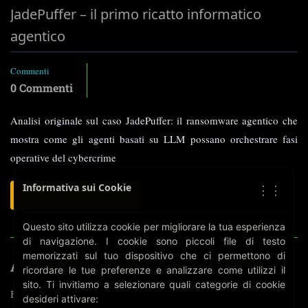
JadePuffer – il primo ricatto informatico
agentico
Commenti
0 Commenti
Analisi originale sul caso JadePuffer: il ransomware agentico che
mostra come gli agenti basati su LLM possano orchestrare fasi
operative del cybercrime
Informativa sui Cookie
⋮⋮
LEGGI
CONTINUA A LEGGERE
TUTTO
SU
Questo sito utilizza cookie per migliorare la tua esperienza
JADEPUFFER
di navigazione. I cookie sono piccoli file di testo
–
memorizzati sul tuo dispositivo che ci permettono di
IL
ARGOMENTI
ricordare le tue preferenze e analizzare come utilizzi il
PRIMO
sito. Ti invitiamo a selezionare quali categorie di cookie
RICATTO
Biometria
desideri attivare:
INFORMATICO