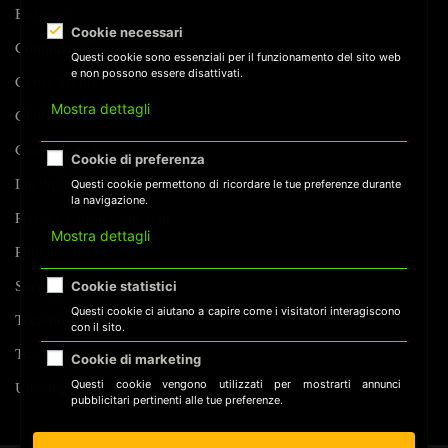
Business
AGENTICO
Cookie necessari
Compliance
Questi cookie sono essenziali per il funzionamento del sito web
e non possono essere disattivati.
Cyber Security
Mostra dettagli
GDPR
Guide Pratiche
Cookie di preferenza
Intelligenza Artificiale
Questi cookie permettono di ricordare le tue preferenze durante
la navigazione.
Privacy e protezione dati
Mostra dettagli
Puntate di serie
Sorveglianza
Cookie statistici
Questi cookie ci aiutano a capire come i visitatori interagiscono
Tecnologia
con il sito.
Tracking
Cookie di marketing
Questi cookie vengono utilizzati per mostrarti annunci
Uncategorized
pubblicitari pertinenti alle tue preferenze.