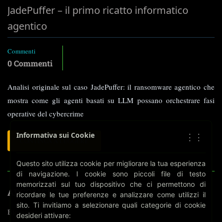
JadePuffer – il primo ricatto informatico
agentico
Commenti
0 Commenti
Analisi originale sul caso JadePuffer: il ransomware agentico che
mostra come gli agenti basati su LLM possano orchestrare fasi
operative del cybercrime
Informativa sui Cookie
⋮⋮
LEGGI
CONTINUA A LEGGERE
TUTTO
SU
Questo sito utilizza cookie per migliorare la tua esperienza
JADEPUFFER
di navigazione. I cookie sono piccoli file di testo
–
memorizzati sul tuo dispositivo che ci permettono di
IL
ARGOMENTI
ricordare le tue preferenze e analizzare come utilizzi il
PRIMO
sito. Ti invitiamo a selezionare quali categorie di cookie
RICATTO
Biometria
desideri attivare:
INFORMATICO