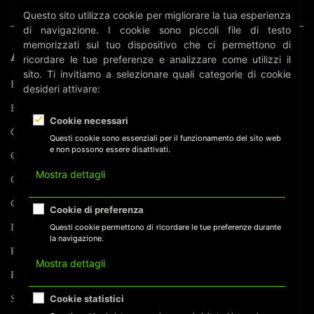
SU
Questo sito utilizza cookie per migliorare la tua esperienza
JADEPUFFER
di navigazione. I cookie sono piccoli file di testo
–
memorizzati sul tuo dispositivo che ci permettono di
IL
ARGOMENTI
ricordare le tue preferenze e analizzare come utilizzi il
PRIMO
sito. Ti invitiamo a selezionare quali categorie di cookie
RICATTO
Biometria
desideri attivare:
INFORMATICO
Business
AGENTICO
Cookie necessari
Compliance
Questi cookie sono essenziali per il funzionamento del sito web
e non possono essere disattivati.
Cyber Security
Mostra dettagli
GDPR
Guide Pratiche
Cookie di preferenza
Intelligenza Artificiale
Questi cookie permettono di ricordare le tue preferenze durante
la navigazione.
Privacy e protezione dati
Mostra dettagli
Puntate di serie
Sorveglianza
Cookie statistici