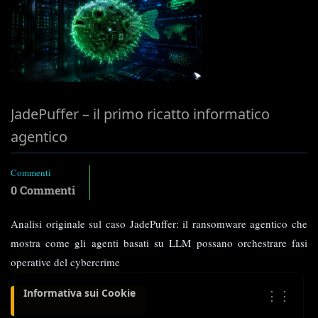
–
P2
JadePuffer – il primo ricatto informatico
agentico
Commenti
0 Commenti
Analisi originale sul caso JadePuffer: il ransomware agentico che
mostra come gli agenti basati su LLM possano orchestrare fasi
operative del cybercrime
Informativa sui Cookie
⋮⋮
LEGGI
CONTINUA A LEGGERE
TUTTO