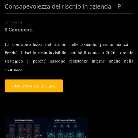
Consapevolezza del rischio in azienda – P1
Commenti
0 Commenti
La consapevolezza del rischio nelle aziende: perché manca –
Perché il rischio resta invisibile, perché il contesto 2026 lo rende
strategico e perché nascono resistenze interne anche nella
sicurezza
LEGGI
CONTINUA A LEGGERE
TUTTO
SU
CONSAPEVOLEZZA
DEL
RISCHIO
IN
AZIENDA
–