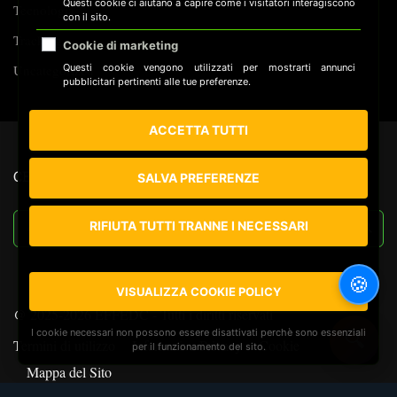
Questi cookie ci aiutano a capire come i visitatori interagiscono
Tecnologia
con il sito.
Tracking
Cookie di marketing
Questi cookie vengono utilizzati per mostrarti annunci
Uncategorized
pubblicitari pertinenti alle tue preferenze.
ACCETTA TUTTI
CERCA NEL SITO
SALVA PREFERENZE
RIFIUTA TUTTI TRANNE I NECESSARI
🍪
VISUALIZZA COOKIE POLICY
@ 2025-2026 EFFEDC - Tutti i diritti riservati
I cookie necessari non possono essere disattivati perchè sono essenziali
🔍
Termini di utilizzo
Informativa Privacy
Cookie
per il funzionamento del sito.
Mappa del Sito