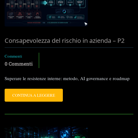
P1
Consapevolezza del rischio in azienda – P2
Commenti
0 Commenti
Superare le resistenze interne: metodo, AI governance e roadmap
LEGGI
CONTINUA A LEGGERE
TUTTO
SU
CONSAPEVOLEZZA
DEL
RISCHIO
IN
AZIENDA