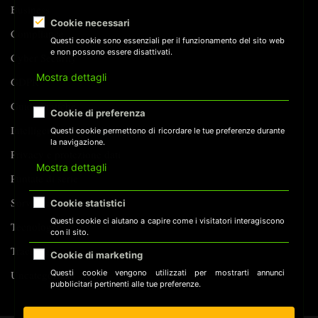
Business
AGENTICO
Cookie necessari
Compliance
Questi cookie sono essenziali per il funzionamento del sito web
e non possono essere disattivati.
Cyber Security
Mostra dettagli
GDPR
Guide Pratiche
Cookie di preferenza
Intelligenza Artificiale
Questi cookie permettono di ricordare le tue preferenze durante
la navigazione.
Privacy e protezione dati
Mostra dettagli
Puntate di serie
Sorveglianza
Cookie statistici
Questi cookie ci aiutano a capire come i visitatori interagiscono
Tecnologia
con il sito.
Tracking
Cookie di marketing
Questi cookie vengono utilizzati per mostrarti annunci
Uncategorized
pubblicitari pertinenti alle tue preferenze.