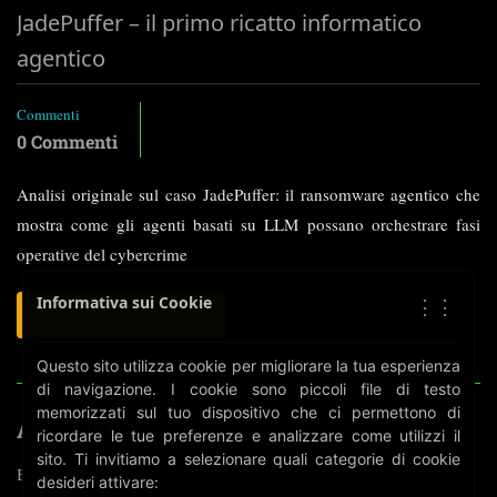
JadePuffer – il primo ricatto informatico
agentico
Commenti
0 Commenti
Analisi originale sul caso JadePuffer: il ransomware agentico che
mostra come gli agenti basati su LLM possano orchestrare fasi
operative del cybercrime
Informativa sui Cookie
⋮⋮
LEGGI
CONTINUA A LEGGERE
TUTTO
SU
Questo sito utilizza cookie per migliorare la tua esperienza
JADEPUFFER
di navigazione. I cookie sono piccoli file di testo
–
memorizzati sul tuo dispositivo che ci permettono di
IL
ARGOMENTI
ricordare le tue preferenze e analizzare come utilizzi il
PRIMO
sito. Ti invitiamo a selezionare quali categorie di cookie
RICATTO
Biometria
desideri attivare:
INFORMATICO